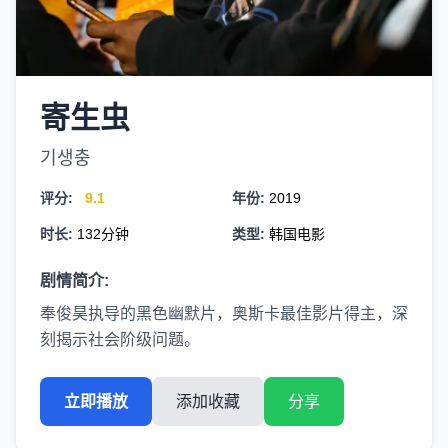
寄生虫
기생충
评分:
9.1
年份:
2019
时长:
132分钟
类型:
韩国电影
剧情简介:
奉俊昊执导的黑色幽默片，奥斯卡最佳影片得主，深
刻揭示社会阶级问题。
立即播放
添加收藏
分享