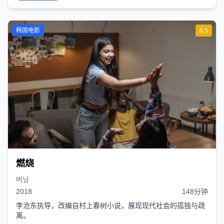
韩国电影
8.5
燃烧
버닝
2018
148分钟
李沧东执导，改编自村上春树小说，展现现代社会的孤独与疏
离。