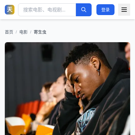
天
登录
首页
/
电影
/
寄生虫