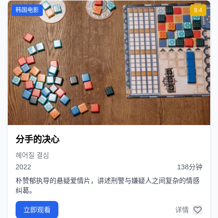
韩国电影
8.4
分手的决心
헤어질 결심
2022
138分钟
朴赞郁执导的悬疑爱情片，讲述刑警与嫌疑人之间复杂的情感
纠葛。
立即观看
详情