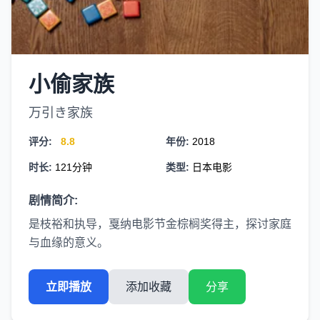
小偷家族
万引き家族
评分:
8.8
年份:
2018
时长:
121分钟
类型:
日本电影
剧情简介:
是枝裕和执导，戛纳电影节金棕榈奖得主，探讨家庭
与血缘的意义。
立即播放
添加收藏
分享