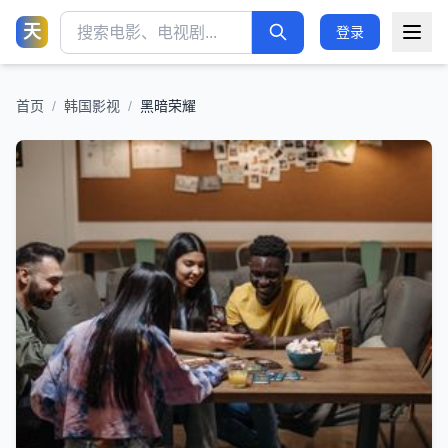
天
登录
首页
/
韩国影视
/
黑暗荣耀