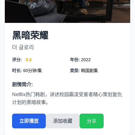
黑暗荣耀
더 글로리
评分:
8.8
年份:
2022
时长:
60分钟/集
类型:
韩国剧集
剧情简介:
Netflix热门韩剧，讲述校园霸凌受害者精心策划复仇
计划的黑暗故事。
立即播放
添加收藏
分享