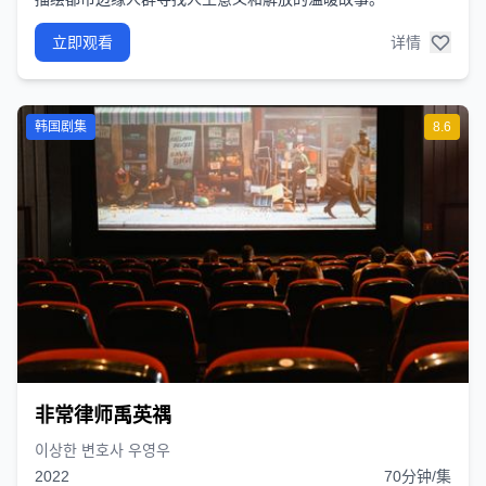
立即观看
详情
韩国剧集
8.6
非常律师禹英禑
이상한 변호사 우영우
2022
70分钟/集