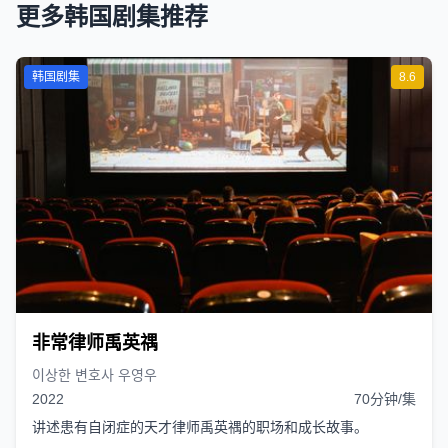
更多韩国剧集推荐
韩国剧集
8.6
非常律师禹英禑
이상한 변호사 우영우
2022
70分钟/集
讲述患有自闭症的天才律师禹英禑的职场和成长故事。