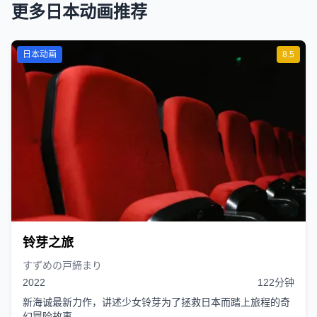
更多日本动画推荐
日本动画
8.5
铃芽之旅
すずめの戸締まり
2022
122分钟
新海诚最新力作，讲述少女铃芽为了拯救日本而踏上旅程的奇
幻冒险故事。