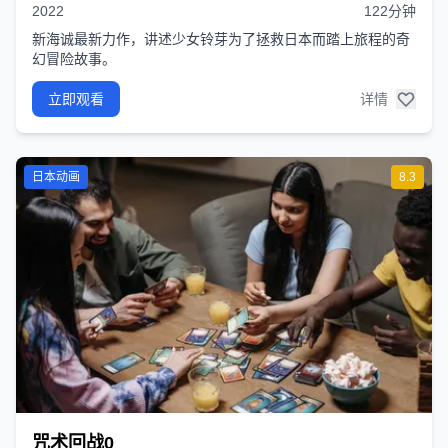
2022
122分钟
新海诚最新力作，讲述少女铃芽为了拯救日本而踏上旅程的奇
幻冒险故事。
立即观看
详情
日本动画
8.3
咒术回战0