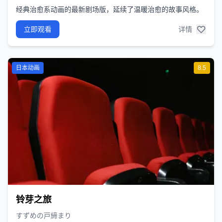
经典治愈系动画的最新剧场版，延续了温暖治愈的故事风格。
立即观看
详情
日本动画
8.5
铃芽之旅
すずめの戸締まり