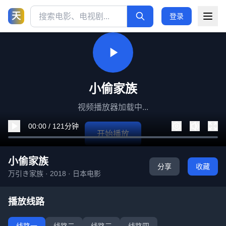
天
登录
小偷家族
视频播放器加载中...
00:00 / 121分钟
开始播放
小偷家族
分享
收藏
万引き家族 · 2018 · 日本电影
播放线路