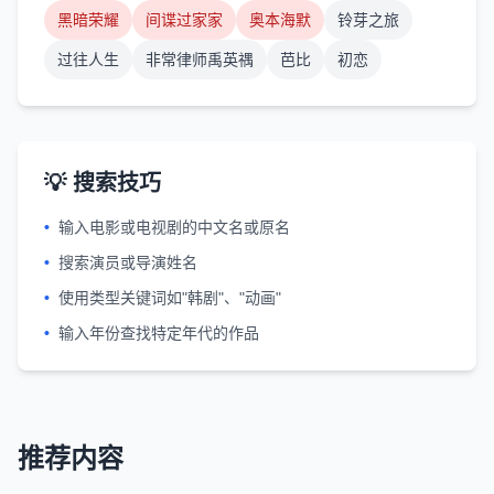
黑暗荣耀
间谍过家家
奥本海默
铃芽之旅
过往人生
非常律师禹英禑
芭比
初恋
💡 搜索技巧
•
输入电影或电视剧的中文名或原名
•
搜索演员或导演姓名
•
使用类型关键词如"韩剧"、"动画"
•
输入年份查找特定年代的作品
推荐内容