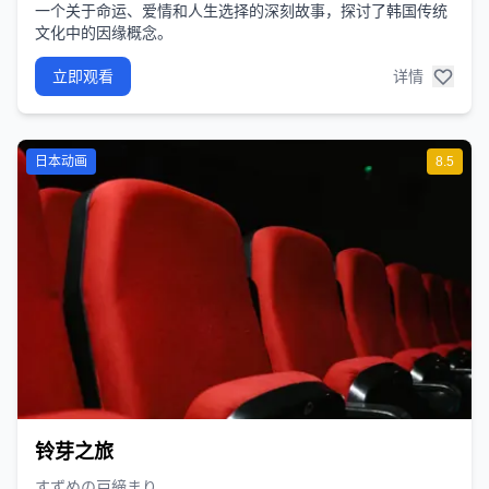
一个关于命运、爱情和人生选择的深刻故事，探讨了韩国传统
文化中的因缘概念。
立即观看
详情
日本动画
8.5
铃芽之旅
すずめの戸締まり